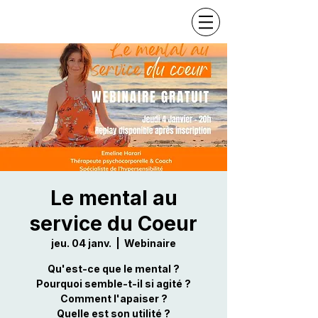
Le mental au
service du Coeur
jeu. 04 janv.
  |  
Webinaire
Qu'est-ce que le mental ?
Pourquoi semble-t-il si agité ?
Comment l'apaiser ?
Quelle est son utilité ?